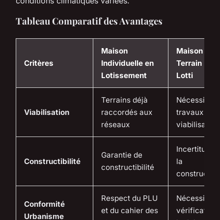
conditions climatiques variées.
Tableau Comparatif des Avantages
Maison
Maison sur
Critères
Individuelle en
Terrain Non
Lotissement
Lotti
Terrains déjà
Nécessite d
Viabilisation
raccordés aux
travaux de
réseaux
viabilisation
Incertitude 
Garantie de
Constructibilité
la
constructibilité
constructibil
Respect du PLU
Nécessite u
Conformité
et du cahier des
vérification
Urbanisme