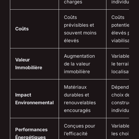
charges
individuelle
Coûts
Coûts
prévisibles et
potentiels p
Coûts
souvent moins
élevés pour 
élevés
viabilisation
Augmentation
Variable sel
Valeur
de la valeur
le terrain et 
Immobilière
immobilière
localisation
Matériaux
Dépend des
Impact
durables et
choix de
Environnemental
renouvelables
constructio
encouragés
individuels
Conçues pour
Variable sel
Performances
l’efficacité
les choix de
Énergétiques